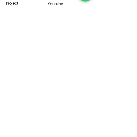
Project
Youtube
Catalogs
Contact Us
About Us
Subscribe
Copyright © 2024 Green Aluminium. Hak
cipta dilindungi.
Subscribe
Medan
Medan